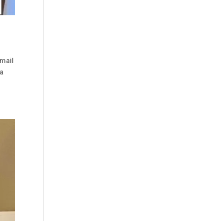
mail
na