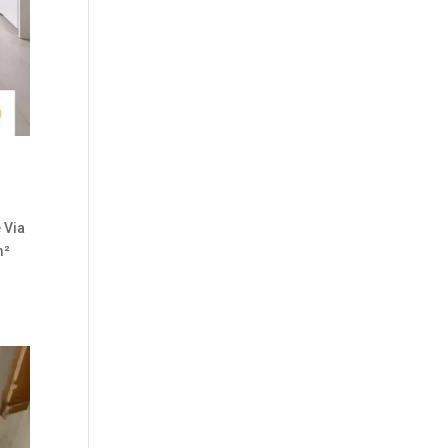
 Via
m²