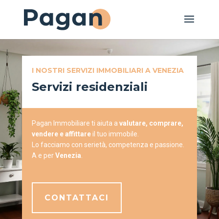
I NOSTRI SERVIZI IMMOBILIARI A VENEZIA
Servizi residenziali
Pagan Immobiliare ti aiuta a
valutare, comprare,
vendere e affittare
il tuo immobile.
Lo facciamo con serietà, competenza e passione.
A e per
Venezia
.
CONTATTACI