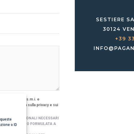
SESTIERE S
30124 VEN
+39 3
INFO@PAGAN
s. 196/2003 e s.m.i. e
ra informativa sulla privacy e sui
IEI DATI PERSONALI NECESSARI
 queste
STA DI CONTATTO FORMULATA A
azione o ID
E FORM